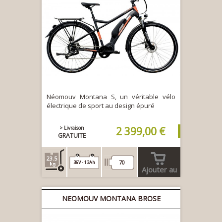
Néomouv Montana S, un véritable vélo
électrique de sport au design épuré
> Livraison
2 399,00 €
GRATUITE
23.5
70
36V - 13Ah
Ajouter au
panier
NEOMOUV MONTANA BROSE