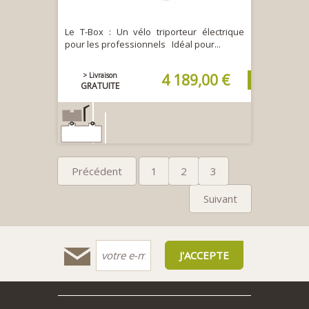
Le T-Box : Un vélo triporteur électrique
pour les professionnels Idéal pour...
> Livraison
4 189,00 €
GRATUITE
2x 36V|9Ah
Précédent
1
2
3
50
Suivant
Acheter