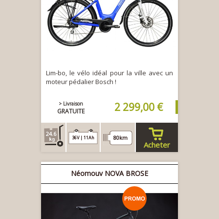
Lim-bo, le vélo idéal pour la ville avec un
moteur pédalier Bosch !
> Livraison
2 299,00 €
GRATUITE
24.6
80km
36V | 11Ah
Acheter
Néomouv NOVA BROSE