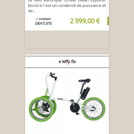
Le vélo électrique O2feel iSwan Explorer
Boost 6.1 est un condencé de puissance et
de...
> Livraison
2 999,00 €
GRATUITE
e kiffy fix