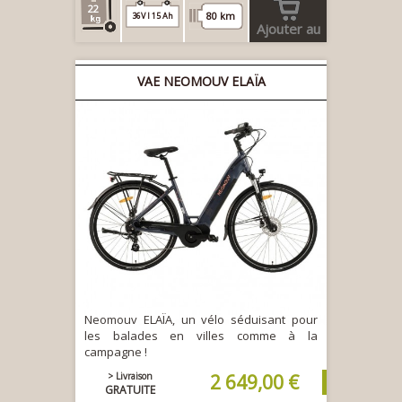
22
80 km
36V l 15 Ah
Ajouter au
panier
VAE NEOMOUV ELAÏA
Neomouv ELAÏA, un vélo séduisant pour
les balades en villes comme à la
campagne !
> Livraison
2 649,00 €
GRATUITE