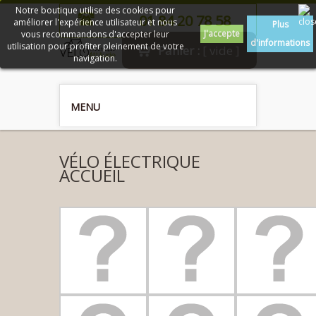
Notre boutique utilise des cookies pour
01 84 20 78 58
améliorer l'expérience utilisateur et nous
Plus
J'accepte
vous recommandons d'accepter leur
d'informations
utilisation pour profiter pleinement de votre
Panier :
[ vide ]
navigation.
MENU
VÉLO ÉLECTRIQUE
ACCUEIL