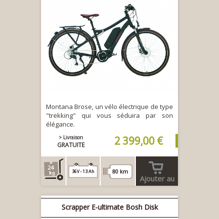
Montana Brose, un vélo électrique de type
"trekking" qui vous séduira par son
élégance.
> Livraison
2 399,00 €
GRATUITE
24
80 km
36V - 13 Ah
Ajouter au
panier
Scrapper E-ultimate Bosh Disk