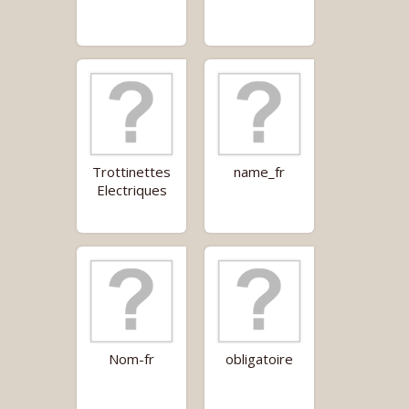
Trottinettes
name_fr
Electriques
Nom-fr
obligatoire