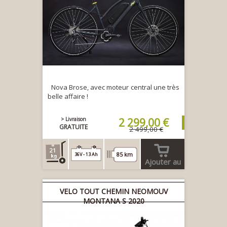
Nova Brose, avec moteur central une très
belle affaire !
> Livraison
2 299,00 €
GRATUITE
2 499,00 €
21
85 km
36V - 13 Ah
Ajouter au
panier
VELO TOUT CHEMIN NEOMOUV
MONTANA S 2020