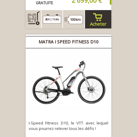
2 699,00 €
GRATUITE
18.7
100km
36V | 11Ah
Acheter
MATRA I SPEED FITNESS D10
I-Speed Fitness D10, le VTT avec lequel
vous pourrez relever tous les défis !