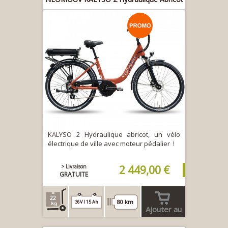
KALYSO 2 Hydraulique abricot, un vélo
électrique de ville avec moteur pédalier !
> Livraison
2 449,00 €
GRATUITE
22
80 km
36V l 15 Ah
Ajouter au
panier