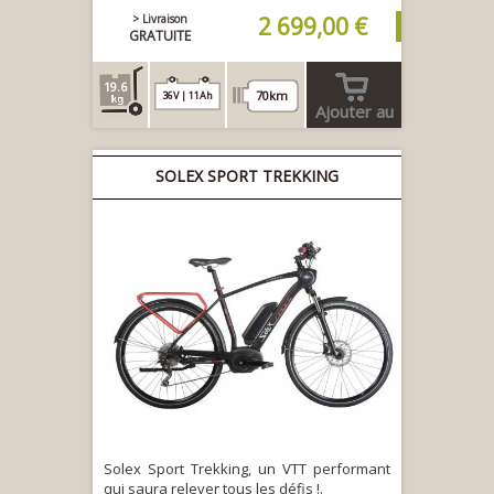
> Livraison
2 699,00 €
GRATUITE
19.6
70km
36V | 11Ah
Ajouter au
panier
SOLEX SPORT TREKKING
Solex Sport Trekking, un VTT performant
qui saura relever tous les défis !.