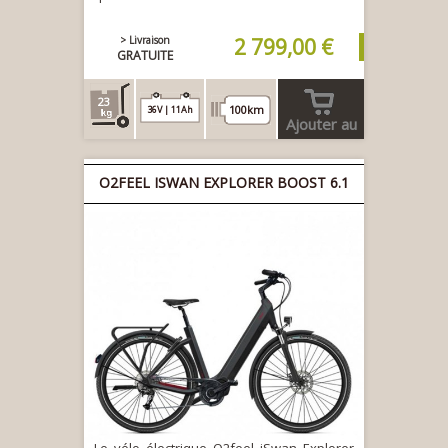
> Livraison
2 799,00 €
GRATUITE
23
100km
36V | 11Ah
Ajouter au
panier
O2FEEL ISWAN EXPLORER BOOST 6.1