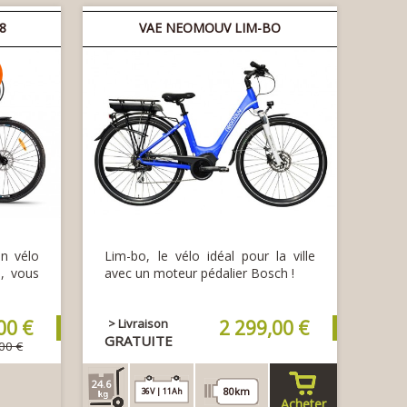
28
VAE NEOMOUV LIM-BO
n vélo
Lim-bo, le vélo idéal pour la ville
é, vous
avec un moteur pédalier Bosch !
00 €
> Livraison
2 299,00 €
GRATUITE
00 €
24.6
80km
36V | 11Ah
Acheter