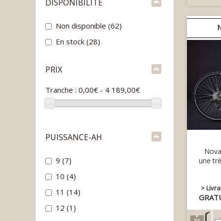
DISPONIBILITÉ
Non disponible
(62)
En stock
(28)
PRIX
Tranche :
0,00€ - 4 189,00€
PUISSANCE-AH
Nova 
9
(7)
une trè
10
(4)
> Livr
11
(14)
GRAT
12
(1)
21