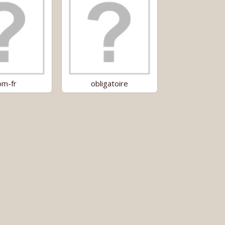
m-fr
obligatoire