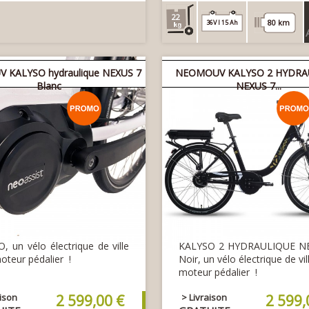
22
80 km
36V l 15 Ah
 KALYSO hydraulique NEXUS 7
NEOMOUV KALYSO 2 HYDRA
Blanc
NEXUS 7...
, un vélo électrique de ville
KALYSO 2 HYDRAULIQUE N
oteur pédalier !
Noir, un vélo électrique de vi
moteur pédalier !
aison
2 599,00 €
> Livraison
2 599,