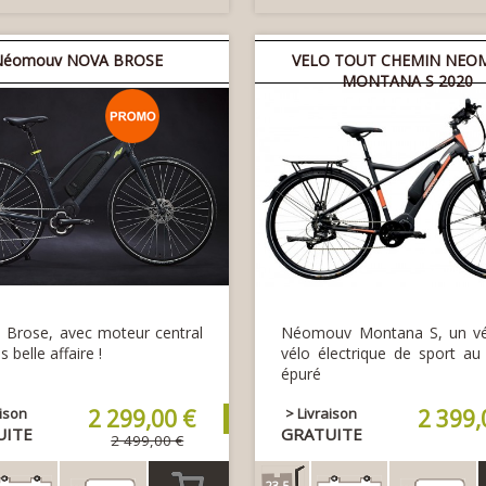
Néomouv NOVA BROSE
VELO TOUT CHEMIN NEO
MONTANA S 2020
Brose, avec moteur central
Néomouv Montana S, un vér
s belle affaire !
vélo électrique de sport au
épuré
aison
2 299,00 €
> Livraison
2 399,
UITE
GRATUITE
2 499,00 €
23.5