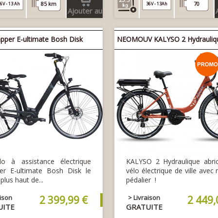
85 km
70
6V - 13 Ah
36V - 13Ah
Ajouter au
panier
apper E-ultimate Bosh Disk
NEOMOUV KALYSO 2 Hydrauliqu
lo à assistance électrique
KALYSO 2 Hydraulique abric
er E-ultimate Bosh Disk le
vélo électrique de ville avec
 plus haut de...
pédalier !
aison
2 399,99 €
> Livraison
2 449,
UITE
GRATUITE