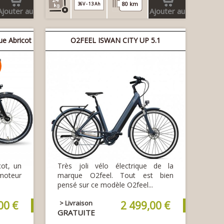
80 km
36V - 13 Ah
Ajouter au
Ajouter au
panier
panier
e Abricot
O2FEEL ISWAN CITY UP 5.1
ot, un
Très joli vélo électrique de la
 moteur
marque O2feel. Tout est bien
pensé sur ce modèle O2feel...
00 €
> Livraison
2 499,00 €
GRATUITE