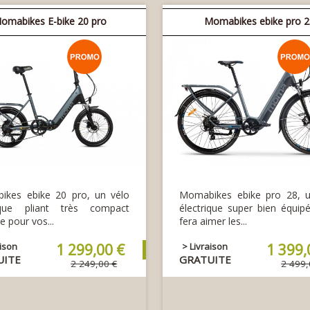
omabikes E-bike 20 pro
Momabikes ebike pro 
ikes ebike 20 pro, un vélo
Momabikes ebike pro 28, u
rique pliant très compact
électrique super bien équip
e pour vos...
fera aimer les...
aison
1 299,00 €
> Livraison
1 399,
UITE
GRATUITE
2 249,00 €
2 499,