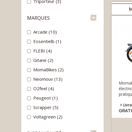
Triporteur
(3)
M
MARQUES
Arcade
(10)
Essentielb
(1)
FLEBI
(4)
Gitane
(2)
MomaBikes
(2)
Neomouv
(13)
Momab
O2feel
(4)
élect
pratiqu
Peugeot
(1)
> Livr
Scrapper
(5)
GRAT
Voltagreen
(2)