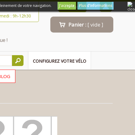
leinement de votre navigation.
J'accepte
Plus d'informations
Contact
amedi : 9h-12h30
Panier :
[ vide ]
ue !
CONFIGUREZ VOTRE VÉLO
BLOG