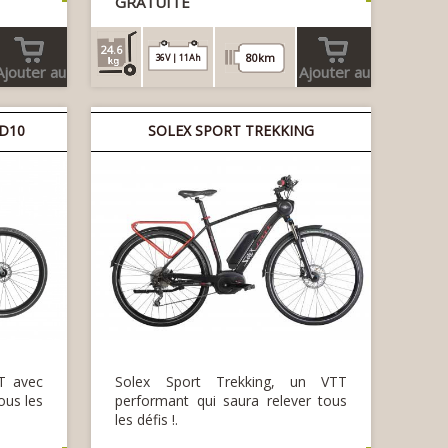
GRATUITE
24.6
80km
36V | 11Ah
Ajouter au
Ajouter au
panier
panier
 D10
SOLEX SPORT TREKKING
T avec
Solex Sport Trekking, un VTT
ous les
performant qui saura relever tous
les défis !.