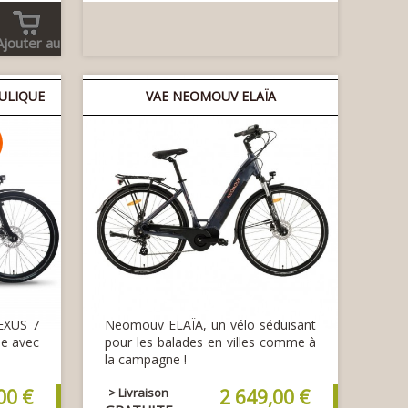
Ajouter au
panier
ULIQUE
VAE NEOMOUV ELAÏA
EXUS 7
Neomouv ELAÏA, un vélo séduisant
lle avec
pour les balades en villes comme à
la campagne !
00 €
> Livraison
2 649,00 €