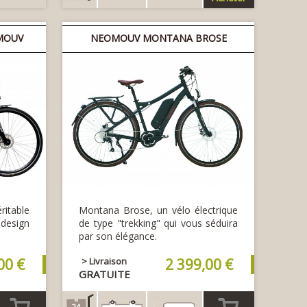
MOUV
NEOMOUV MONTANA BROSE
itable
Montana Brose, un vélo électrique
 design
de type "trekking" qui vous séduira
par son élégance.
00 €
> Livraison
2 399,00 €
GRATUITE
24