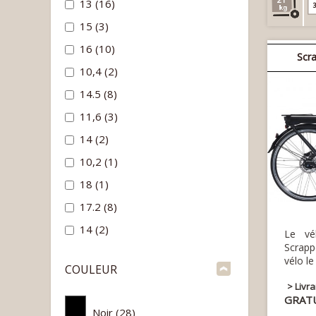
13
(16)
3
15
(3)
16
(10)
Scr
10,4
(2)
14.5
(8)
11,6
(3)
14
(2)
10,2
(1)
18
(1)
17.2
(8)
14
(2)
Le vé
Scrapp
vélo le
COULEUR
> Livr
GRAT
Noir
(28)