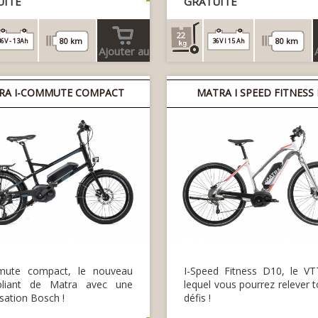
UITE
GRATUITE
22
80 km
80 km
36V - 13Ah
36V l 15 Ah
Ajouter au
panier
RA I-COMMUTE COMPACT
MATRA I SPEED FITNESS
mute compact, le nouveau
I-Speed Fitness D10, le VT
pliant de Matra avec une
lequel vous pourrez relever t
sation Bosch !
défis !