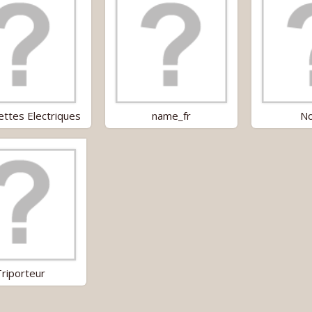
ettes Electriques
name_fr
No
Triporteur