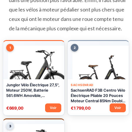
dans une position plus favorable. Enfin, il faut savoir
que les vélos à moteur pédalier sont plus chers que
ceux qui ont le moteur dans une roue compte tenu
de la mécanique plus complexe qui est nécessaire.
1
2
Junglor Vélo Électrique 27,5",
SACHSENRAD
Moteur 250W, Batterie
SachsenRAD F3B Centro Vélo
561.6WH Amovible,
Électrique Pliable 20 Pouces
Autonomie Jusqu’à 100 km, 7
Moteur Central 85Nm Double
Vitesses, Écran LCD, 25 km/h,
Système de Freinage Disques
€669,00
€1 799,00
Voir
Voir
Charge Max 120 kg, Modèle
et Rétropédalage VAE Pliant
Mixte E-Bike
Cadre Bas 150km Autonomie
3