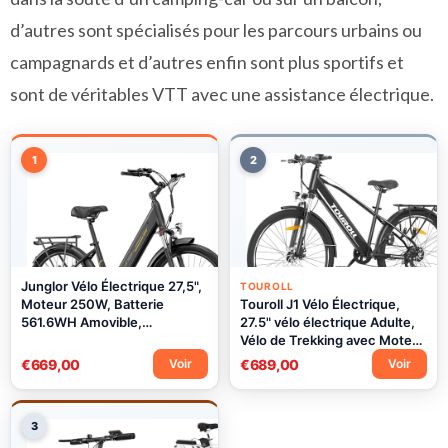
d’autres sont spécialisés pour les parcours urbains ou
campagnards et d’autres enfin sont plus sportifs et
sont de véritables VTT avec une assistance électrique.
1
2
Junglor Vélo Électrique 27,5",
TOUROLL
Moteur 250W, Batterie
Touroll J1 Vélo Électrique,
561.6WH Amovible,
27.5" vélo électrique Adulte,
Autonomie Jusqu’à 100 km, 7
Vélo de Trekking avec Moteur
Vitesses, Écran LCD, 25 km/h,
250 W, Batterie 15.6AH,
€669,00
€689,00
Voir
Voir
Charge Max 120 kg, Modèle
Autonomie 50-100 km, E-
Mixte E-Bike
Bike, vélo électrique Urbain
3