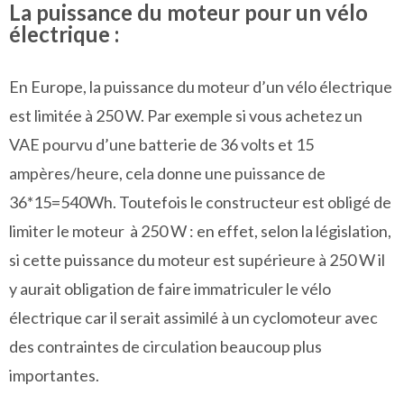
Réglable
La puissance du moteur pour un vélo
électrique :
En Europe, la puissance du moteur d’un vélo électrique
est limitée à 250 W. Par exemple si vous achetez un
VAE pourvu d’une batterie de 36 volts et 15
ampères/heure, cela donne une puissance de
36*15=540Wh. Toutefois le constructeur est obligé de
limiter le moteur à 250 W : en effet, selon la législation,
si cette puissance du moteur est supérieure à 250 W il
y aurait obligation de faire immatriculer le vélo
électrique car il serait assimilé à un cyclomoteur avec
des contraintes de circulation beaucoup plus
importantes.