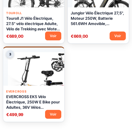
Junglor Vélo Électrique 27,5",
TOUROLL
Touroll J1 Vélo Électrique,
Moteur 250W, Batterie
27.5" vélo électrique Adulte,
561.6WH Amovible,
Vélo de Trekking avec Moteur
Autonomie Jusqu’à 100 km, 7
250 W, Batterie 15.6AH,
Vitesses, Écran LCD, 25 km/h,
€689,00
€669,00
Voir
Voir
Autonomie 50-100 km, E-
Charge Max 120 kg, Modèle
Bike, vélo électrique Urbain
Mixte E-Bike
3
EVERCROSS
EVERCROSS EK5 Vélo
Électrique, 250W E Bike pour
Adultes, 36V Vélos
Electriques Pliables Vélo de
€499,99
Voir
Montagne, Jusqu'à 25KM / h,
Plage 35-60km, Pneus 16'' E-
Bike de Ville avec Siège