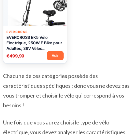
EVERCROSS
EVERCROSS EK5 Vélo
Électrique, 250W E Bike pour
Adultes, 36V Vélos
Electriques Pliables Vélo de
€499,99
Voir
Montagne, Jusqu'à 25KM / h,
Plage 35-60km, Pneus 16'' E-
Bike de Ville avec Siège
Chacune de ces catégories possède des
Réglable
caractéristiques spécifiques : donc vous ne devez pas
vous tromper et choisir le vélo qui correspond à vos
besoins !
Une fois que vous aurez choisi le type de vélo
électrique, vous devez analyser les caractéristiques