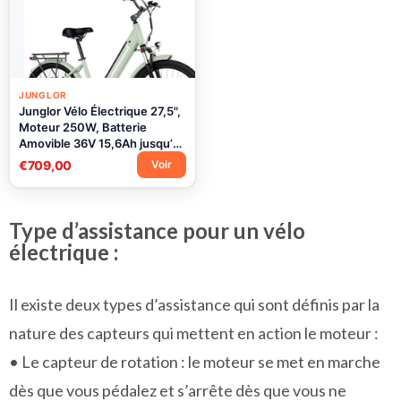
JUNGLOR
Junglor Vélo Électrique 27,5",
Moteur 250W, Batterie
Amovible 36V 15,6Ah jusqu’à
100 km d’Autonomie, 7
€709,00
Voir
Vitesses, Freins à Disque
Hydrauliques, Écran LCD
Assistance 25 km/h, VTT
Électrique Mixte E-bike
Type d’assistance pour un vélo
électrique :
Il existe deux types d’assistance qui sont définis par la
nature des capteurs qui mettent en action le moteur :
• Le capteur de rotation : le moteur se met en marche
dès que vous pédalez et s’arrête dès que vous ne