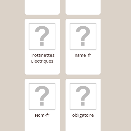
Trottinettes
name_fr
Electriques
Nom-fr
obligatoire