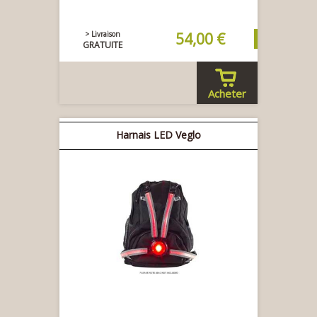
> Livraison
54,00 €
GRATUITE
Acheter
Harnais LED Veglo