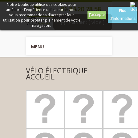
Notre boutique utilise des cookies pour
01 84 20 78 58
améliorer l'expérience utilisateur et nous
Plus
J'accepte
vous recommandons d'accepter leur
d'informations
utilisation pour profiter pleinement de votre
Panier :
[ vide ]
navigation.
MENU
VÉLO ÉLECTRIQUE
ACCUEIL