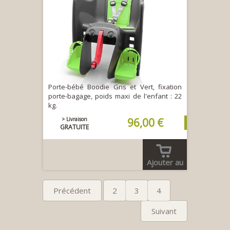
Porte-bébé Boodie Gris et Vert, fixation
porte-bagage, poids maxi de l'enfant : 22
kg.
> Livraison
96,00 €
GRATUITE
Ajouter au
panier
Précédent
2
3
4
Suivant