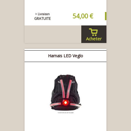
> Livraison
54,00 €
GRATUITE
Acheter
Harnais LED Veglo