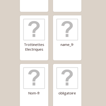
Trottinettes
name_fr
Electriques
Nom-fr
obligatoire