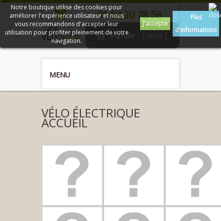
Notre boutique utilise des cookies pour
01 84 20 78 58
améliorer l'expérience utilisateur et nous
Plus
J'accepte
vous recommandons d'accepter leur
d'informations
utilisation pour profiter pleinement de votre
Panier :
[ vide ]
navigation.
MENU
VÉLO ÉLECTRIQUE
ACCUEIL