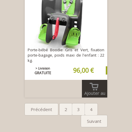
Porte-bébé Boodie Gris et Vert, fixation
porte-bagage, poids maxi de l'enfant : 22
kg.
> Livraison
96,00 €
GRATUITE
Ajouter au
panier
Précédent
2
3
4
Suivant