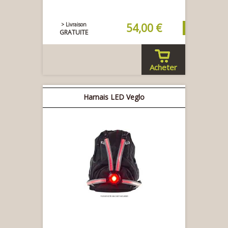
> Livraison
54,00 €
GRATUITE
Acheter
Harnais LED Veglo