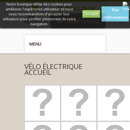
Notre boutique utilise des cookies pour
01 84 20 78 58
améliorer l'expérience utilisateur et nous
Plus
J'accepte
vous recommandons d'accepter leur
d'informations
utilisation pour profiter pleinement de votre
Panier :
[ vide ]
navigation.
MENU
VÉLO ÉLECTRIQUE
ACCUEIL