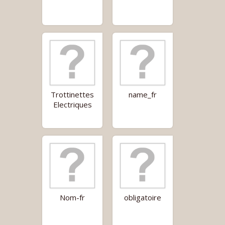
Trottinettes
name_fr
Electriques
Nom-fr
obligatoire