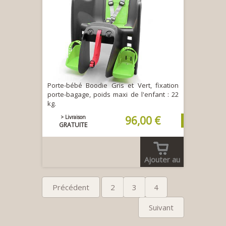
Porte-bébé Boodie Gris et Vert, fixation
porte-bagage, poids maxi de l'enfant : 22
kg.
> Livraison
96,00 €
GRATUITE
Ajouter au
panier
Précédent
2
3
4
Suivant