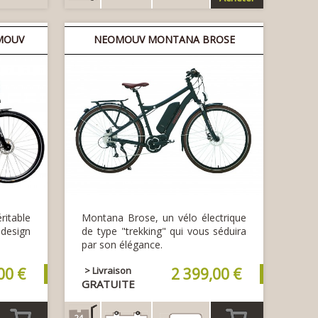
MOUV
NEOMOUV MONTANA BROSE
itable
Montana Brose, un vélo électrique
 design
de type "trekking" qui vous séduira
par son élégance.
00 €
> Livraison
2 399,00 €
GRATUITE
24