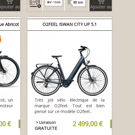
80 km
36V - 13 Ah
Ajouter au
Ajouter au
panier
panier
e Abricot
O2FEEL ISWAN CITY UP 5.1
ot, un
Très joli vélo électrique de la
 moteur
marque O2feel. Tout est bien
pensé sur ce modèle O2feel...
00 €
> Livraison
2 499,00 €
GRATUITE