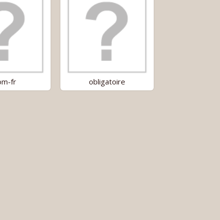
m-fr
obligatoire