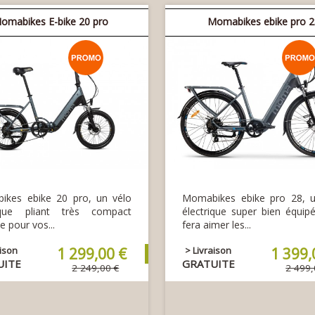
omabikes E-bike 20 pro
Momabikes ebike pro 
ikes ebike 20 pro, un vélo
Momabikes ebike pro 28, u
rique pliant très compact
électrique super bien équip
e pour vos...
fera aimer les...
aison
1 299,00 €
> Livraison
1 399,
UITE
GRATUITE
2 249,00 €
2 499,