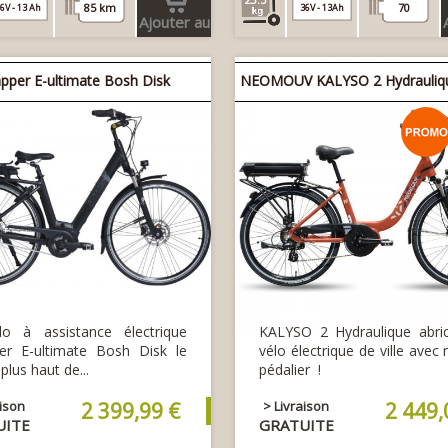
85 km
70
6V - 13 Ah
36V - 13Ah
Ajouter au
panier
apper E-ultimate Bosh Disk
NEOMOUV KALYSO 2 Hydrauliqu
lo à assistance électrique
KALYSO 2 Hydraulique abric
er E-ultimate Bosh Disk le
vélo électrique de ville avec
 plus haut de...
pédalier !
aison
2 399,99 €
> Livraison
2 449,
UITE
GRATUITE