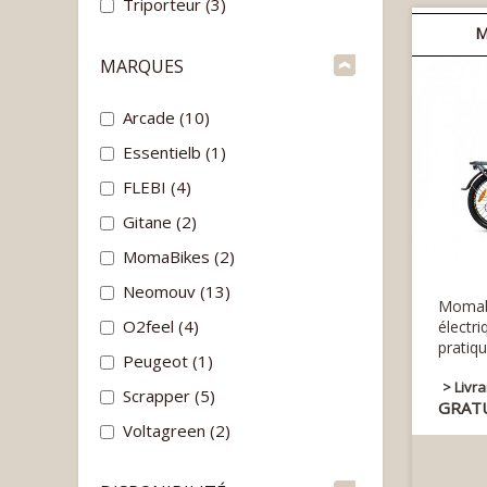
Triporteur
(3)
M
MARQUES
Arcade
(10)
Essentielb
(1)
FLEBI
(4)
Gitane
(2)
MomaBikes
(2)
Neomouv
(13)
Momab
O2feel
(4)
élect
pratiqu
Peugeot
(1)
> Livr
Scrapper
(5)
GRAT
Voltagreen
(2)