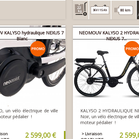
22
80 km
36V l 15 Ah
 KALYSO hydraulique NEXUS 7
NEOMOUV KALYSO 2 HYDRA
Blanc
NEXUS 7...
, un vélo électrique de ville
KALYSO 2 HYDRAULIQUE N
oteur pédalier !
Noir, un vélo électrique de vi
moteur pédalier !
aison
2 599,00 €
> Livraison
2 599,