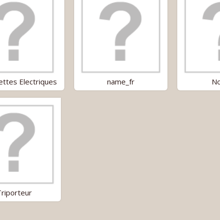
ettes Electriques
name_fr
No
Triporteur