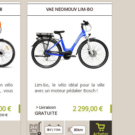
28
VAE NEOMOUV LIM-BO
n vélo
Lim-bo, le vélo idéal pour la ville
é, vous
avec un moteur pédalier Bosch !
00 €
> Livraison
2 299,00 €
GRATUITE
00 €
24.6
80km
36V | 11Ah
Acheter