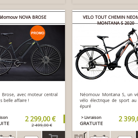
Néomouv NOVA BROSE
VELO TOUT CHEMIN NEO
MONTANA S 2020
Brose, avec moteur central
Néomouv Montana S, un vér
s belle affaire !
vélo électrique de sport au
épuré
aison
2 299,00 €
> Livraison
2 399,
UITE
GRATUITE
2 499,00 €
23.5