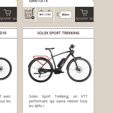
GRATUITE
24.6
80km
36V | 11Ah
Ajouter au
Ajouter au
panier
panier
 D10
SOLEX SPORT TREKKING
T avec
Solex Sport Trekking, un VTT
ous les
performant qui saura relever tous
les défis !.