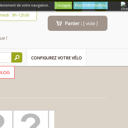
leinement de votre navigation.
J'accepte
Plus d'informations
Contact
amedi : 9h-12h30
Panier :
[ vide ]
ue !
CONFIGUREZ VOTRE VÉLO
BLOG