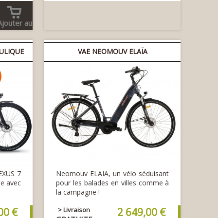
Ajouter au
panier
ULIQUE
VAE NEOMOUV ELAÏA
EXUS 7
Neomouv ELAÏA, un vélo séduisant
lle avec
pour les balades en villes comme à
la campagne !
00 €
> Livraison
2 649,00 €