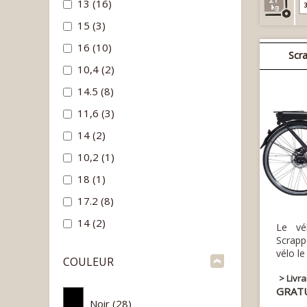
13
(16)
3
15
(3)
16
(10)
Scr
10,4
(2)
14.5
(8)
11,6
(3)
14
(2)
10,2
(1)
18
(1)
17.2
(8)
14
(2)
Le vé
Scrapp
vélo le
COULEUR
> Livr
GRAT
Noir
(28)