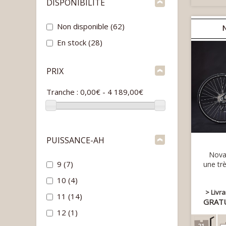
DISPONIBILITÉ
Non disponible
(62)
En stock
(28)
PRIX
Tranche :
0,00€ - 4 189,00€
PUISSANCE-AH
Nova 
9
(7)
une trè
10
(4)
> Livr
11
(14)
GRAT
12
(1)
21