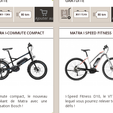
UITE
GRATUITE
22
80 km
80 km
36V - 13Ah
36V l 15 Ah
Ajouter au
panier
RA I-COMMUTE COMPACT
MATRA I SPEED FITNESS
mute compact, le nouveau
I-Speed Fitness D10, le VT
pliant de Matra avec une
lequel vous pourrez relever t
sation Bosch !
défis !