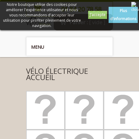
Notre boutique utilise des cookies pour
01 84 20 78 58
améliorer l'expérience utilisateur et nous
Plus
J'accepte
vous recommandons d'accepter leur
d'informations
utilisation pour profiter pleinement de votre
Panier :
[ vide ]
navigation.
MENU
VÉLO ÉLECTRIQUE
ACCUEIL