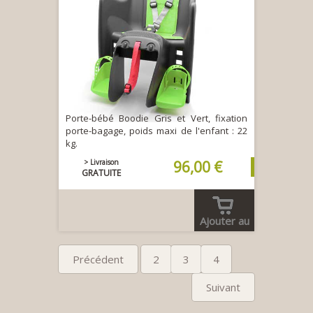
Porte-bébé Boodie Gris et Vert, fixation
porte-bagage, poids maxi de l'enfant : 22
kg.
> Livraison
96,00 €
GRATUITE
Ajouter au
panier
Précédent
2
3
4
Suivant