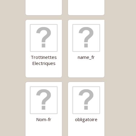
Trottinettes
name_fr
Electriques
Nom-fr
obligatoire