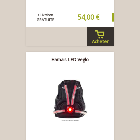
> Livraison
54,00 €
GRATUITE
Acheter
Harnais LED Veglo