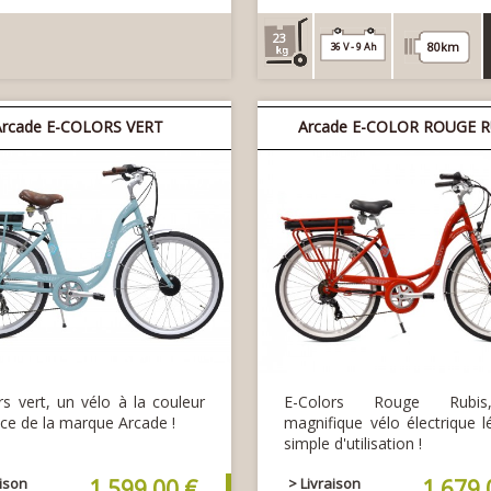
23
80km
36 V - 9 Ah
Arcade E-COLORS VERT
Arcade E-COLOR ROUGE R
rs vert, un vélo à la couleur
E-Colors Rouge Rubi
ce de la marque Arcade !
magnifique vélo électrique l
simple d'utilisation !
aison
1 599,00 €
> Livraison
1 679,