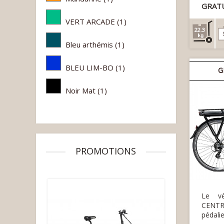
GRAT
VERT ARCADE
(1)
22.3
Bleu arthémis
(1)
BLEU LIM-BO
(1)
G
Noir Mat
(1)
PROMOTIONS
Le vé
CENT
pédalie