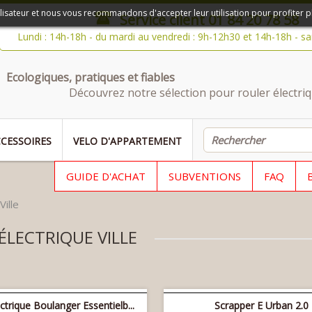
ilisateur et nous vous recommandons d'accepter leur utilisation pour profiter p
Service client
01 84 20 78 58
Lundi : 14h-18h - du mardi au vendredi : 9h-12h30 et 14h-18h - s
Ecologiques, pratiques et fiables
Découvrez notre sélection pour rouler électriq
CESSOIRES
VELO D'APPARTEMENT
GUIDE D'ACHAT
SUBVENTIONS
FAQ
Ville
ÉLECTRIQUE VILLE
ctrique Boulanger Essentielb...
Scrapper E Urban 2.0