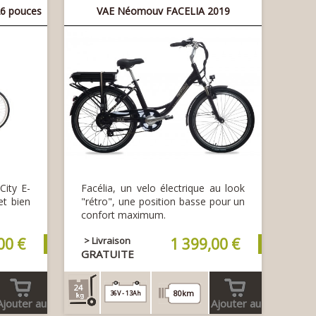
26 pouces
VAE Néomouv FACELIA 2019
City E-
Facélia, un velo électrique au look
et bien
"rétro", une position basse pour un
confort maximum.
00 €
> Livraison
1 399,00 €
GRATUITE
24
80km
36V - 13Ah
Ajouter au
Ajouter au