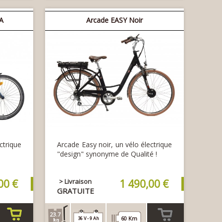
panier
panier
A
Arcade EASY Noir
ctrique
Arcade Easy noir, un vélo électrique
"design" synonyme de Qualité !
00 €
> Livraison
1 490,00 €
GRATUITE
23.7
60 Km
36 V - 9 Ah