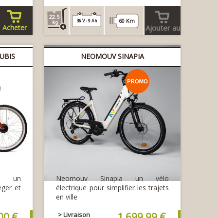
22.5
60 Km
36 V - 9 Ah
Acheter
Ajouter au
panier
UBIS
NEOMOUV SINAPIA
s, un
Neomouv Sinapia un vélo
éger et
électrique pour simplifier les trajets
en ville
00 €
> Livraison
1 699,99 €