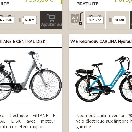
UITE
GRATUITE
22.3
60 Km
60 Km
36 V - 9 Ah
36 V - 9 Ah
Ajouter au
panier
ITANE E CENTRAL DISK
VAE Neomouv CARLINA Hydraul
lo électrique GITANE E
Neomouv carlina version 20
RAL DISK avec moteur
vélo électrique aux finitions 
r d'un excellent rapport...
gamme.