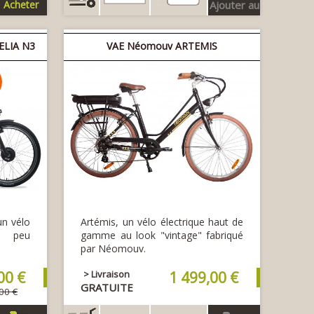
Acheter
Ajouter au
panier
ELIA N3
VAE Néomouv ARTEMIS
n vélo
Artémis, un vélo électrique haut de
c peu
gamme au look "vintage" fabriqué
par Néomouv.
00 €
> Livraison
1 499,00 €
GRATUITE
00 €