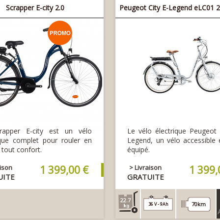
Scrapper E-city 2.0
Peugeot City E-Legend eLC01 
rapper E-city est un vélo
Le vélo électrique Peugeot 
ique complet pour rouler en
Legend, un vélo accessible 
n tout confort.
équipé.
aison
1 399,00 €
> Livraison
1 399,
UITE
GRATUITE
22.7
70km
36 V - 9Ah