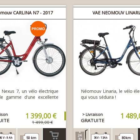
mouv CARLINA N7 - 2017
VAE NEOMOUV LINARI
a Nexus 7, un vélo électrique
Néomouv Linaria, le vélo éle
de gamme d'une excellente
qui vous séduira !
ité.
aison
1 399,00 €
> Livraison
1 489,
UITE
GRATUITE
1 499,00 €
24
50 km
80km
36 V - 9 Ah
36V - 13Ah