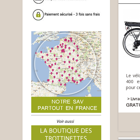
Le vél
400 es
pour ce
> Livr
GRAT