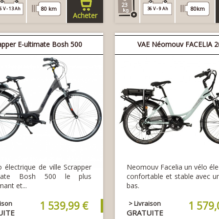
23
80 km
80km
6 V - 13 Ah
36 V - 9 Ah
Acheter
apper E-ultimate Bosh 500
VAE Néomouv FACELIA 2
o électrique de ville Scrapper
Neomouv Facelia un vélo éle
imate Bosh 500 le plus
confortable et stable avec u
ant et...
bas.
aison
1 539,99 €
> Livraison
1 579,
UITE
GRATUITE