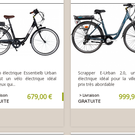
o électrique Essentielb Urban
Scrapper E-Urban 2.0, u
t un vélo électrique idéal
électrique idéal pour la vil
ux qui...
prix très abordable
aison
679,00 €
> Livraison
999,9
UITE
GRATUITE