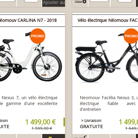
Ajouter au
panier
éomouv CARLINA N7 - 2018
Vélo électrique Néomouv FAC
a Nexus 7, un vélo électrique
Neomouv Facélia Nexus 3, u
de gamme d'une excellente
électrique fiable ave
ité.
d'entretien
aison
1 499,00 €
> Livraison
1 499,
UITE
GRATUITE
1 599,00 €
1 649,