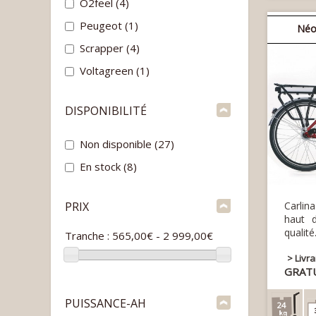
O2feel
(4)
Peugeot
(1)
Néo
Scrapper
(4)
Voltagreen
(1)
DISPONIBILITÉ
Non disponible
(27)
En stock
(8)
PRIX
Carlin
haut 
qual
Tranche :
565,00€ - 2 999,00€
> Livr
GRAT
PUISSANCE-AH
24