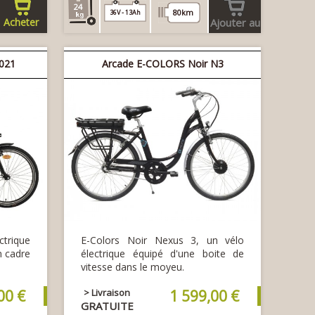
24
80km
36V - 13Ah
Acheter
Ajouter au
panier
021
Arcade E-COLORS Noir N3
ctrique
E-Colors Noir Nexus 3, un vélo
n cadre
électrique équipé d'une boite de
vitesse dans le moyeu.
00 €
> Livraison
1 599,00 €
GRATUITE