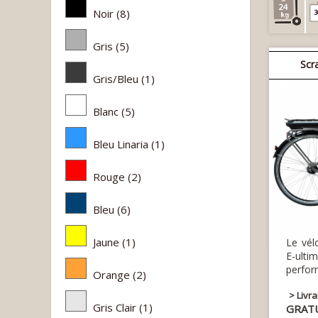
24
Noir
(8)
3
Gris
(5)
Scr
Gris/Bleu
(1)
Blanc
(5)
Bleu Linaria
(1)
Rouge
(2)
Bleu
(6)
Jaune
(1)
Le vél
E-ult
perform
Orange
(2)
> Livr
Gris Clair
(1)
GRAT