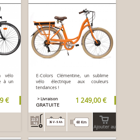
n vélo
E-Colors Clémentine, un sublime
le à un
vélo électrique aux couleurs
tendances !
9 €
> Livraison
1 249,00 €
GRATUITE
22.3
60 Km
36 V - 9 Ah
Ajouter au
panier