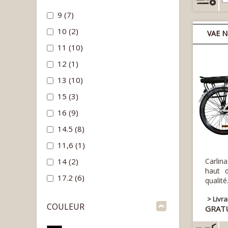
9
(7)
10
(2)
VAE N
11
(10)
12
(1)
13
(10)
15
(3)
16
(9)
14.5
(8)
11,6
(1)
Carlin
14
(2)
haut 
17.2
(6)
qual
> Livr
COULEUR
GRAT