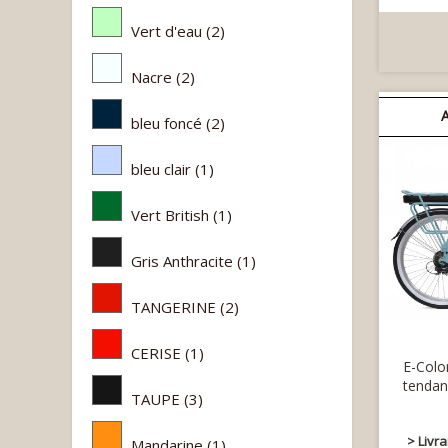
Vert d'eau
(2)
Nacre
(2)
bleu foncé
(2)
bleu clair
(1)
Vert British
(1)
Gris Anthracite
(1)
TANGERINE
(2)
CERISE
(1)
E-Colo
tendan
TAUPE
(3)
> Livr
Mandarine
(1)