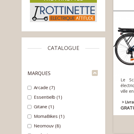
CATALOGUE
MARQUES
Le Sc
électr
Arcade
(7)
ville e
Essentielb
(1)
> Livr
Gitane
(1)
GRAT
MomaBikes
(1)
Neomouv
(8)