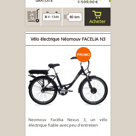
GRATUITE
1 599,00 €
24
80 km
36 V - 13 Ah
Acheter
Vélo électrique Néomouv FACELIA N3
Neomouv Facélia Nexus 3, un vélo
électrique fiable avec peu d'entretien