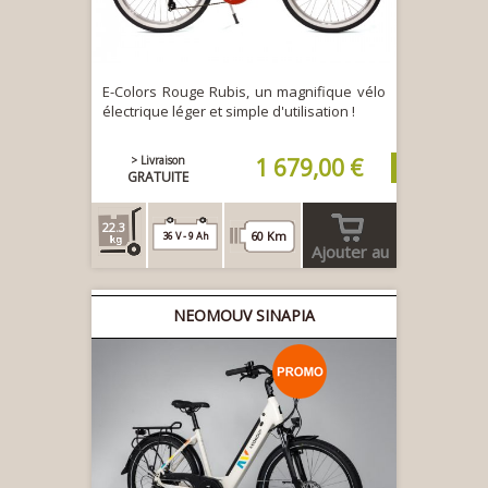
E-Colors Rouge Rubis, un magnifique vélo
électrique léger et simple d'utilisation !
> Livraison
1 679,00 €
GRATUITE
22.3
60 Km
36 V - 9 Ah
Ajouter au
panier
NEOMOUV SINAPIA