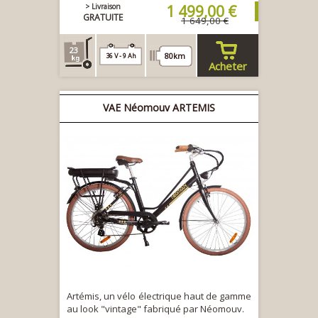
> Livraison
1 499,00 €
GRATUITE
1 649,00 €
23
80km
36 V - 9 Ah
Acheter
VAE Néomouv ARTEMIS
Artémis, un vélo électrique haut de gamme
au look "vintage" fabriqué par Néomouv.