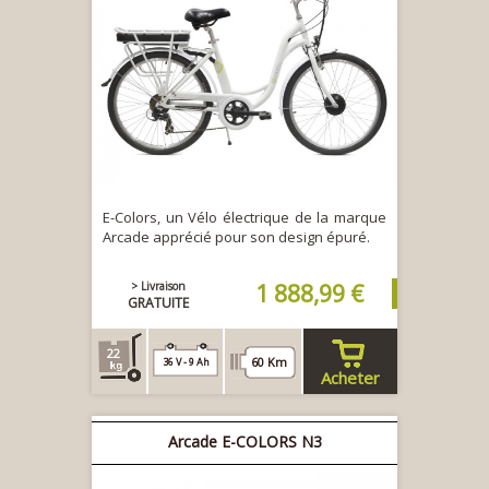
E-Colors, un Vélo électrique de la marque
Arcade apprécié pour son design épuré.
> Livraison
1 888,99 €
GRATUITE
22
60 Km
36 V - 9 Ah
Acheter
Arcade E-COLORS N3