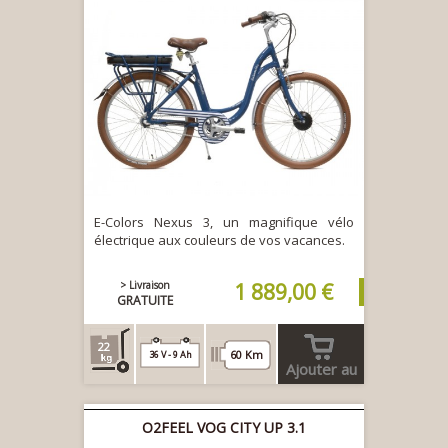
E-Colors Nexus 3, un magnifique vélo
électrique aux couleurs de vos vacances.
> Livraison
1 889,00 €
GRATUITE
22
60 Km
36 V - 9 Ah
Ajouter au
panier
O2FEEL VOG CITY UP 3.1