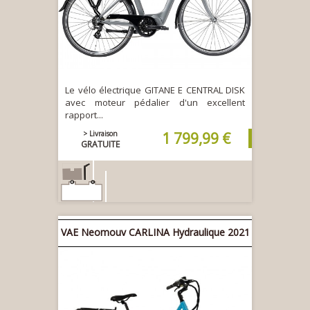
Le vélo électrique GITANE E CENTRAL DISK
avec moteur pédalier d'un excellent
rapport...
> Livraison
1 799,99 €
GRATUITE
36V | 11Ah
VAE Neomouv CARLINA Hydraulique 2021
80 km
Ajouter au
panier