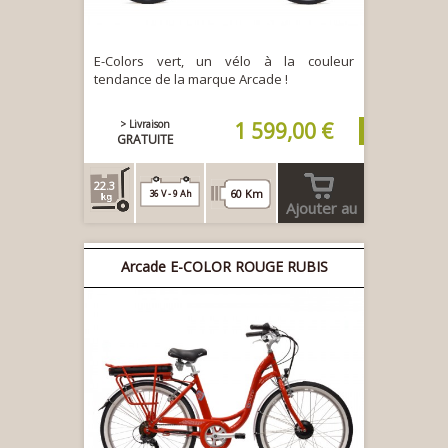
E-Colors vert, un vélo à la couleur
tendance de la marque Arcade !
> Livraison
1 599,00 €
GRATUITE
22.3
60 Km
36 V - 9 Ah
Ajouter au
panier
Arcade E-COLOR ROUGE RUBIS