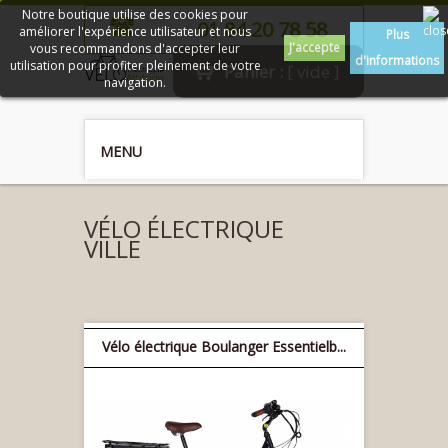
Notre boutique utilise des cookies pour
01 84 20 78 58
améliorer l'expérience utilisateur et nous
Plus
J'accepte
vous recommandons d'accepter leur
d'informations
utilisation pour profiter pleinement de votre
Panier :
[ vide ]
navigation.
MENU
VÉLO ÉLECTRIQUE
VILLE
Vélo électrique Boulanger Essentielb...