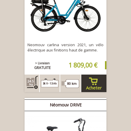
Neomouv carlina version 2021, un vélo
électrique aux finitions haut de gamme.
> Livraison
1 809,00 €
GRATUITE
24.5
80 km
36 V - 13 Ah
Acheter
Néomouv DRIVE