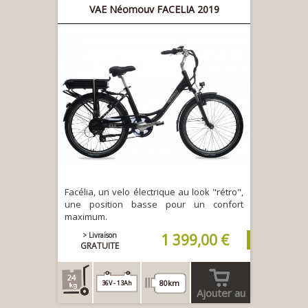
VAE Néomouv FACELIA 2019
Facélia, un velo électrique au look "rétro",
une position basse pour un confort
maximum.
> Livraison
1 399,00 €
GRATUITE
24
80km
36V - 13Ah
Ajouter au
panier