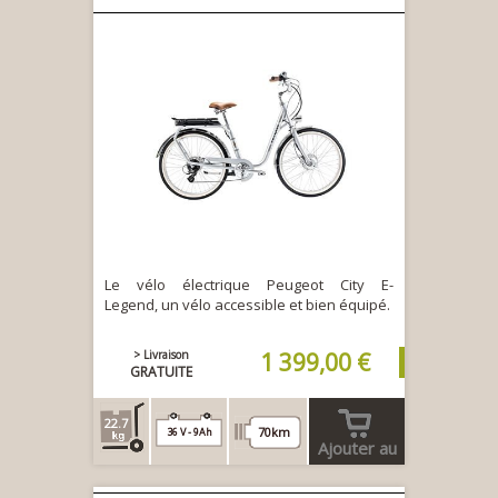
Le vélo électrique Peugeot City E-
Legend, un vélo accessible et bien équipé.
> Livraison
1 399,00 €
GRATUITE
22.7
70km
36 V - 9Ah
Ajouter au
panier