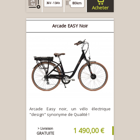
24
80km
36V - 13Ah
Acheter
Arcade EASY Noir
Arcade Easy noir, un vélo électrique
"design" synonyme de Qualité !
> Livraison
1 490,00 €
GRATUITE