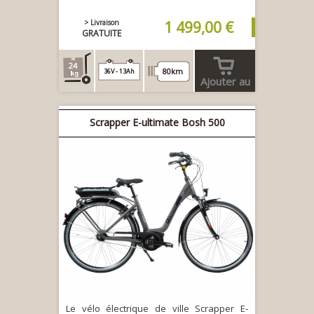
> Livraison
1 499,00 €
GRATUITE
24
80km
36V - 13Ah
Ajouter au
panier
Scrapper E-ultimate Bosh 500
Le vélo électrique de ville Scrapper E-