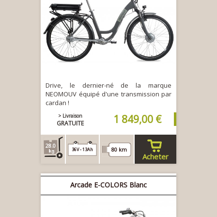
Drive, le dernier-né de la marque
NEOMOUV équipé d'une transmission par
cardan !
> Livraison
1 849,00 €
GRATUITE
28.0
80 km
36V - 13Ah
Acheter
Arcade E-COLORS Blanc