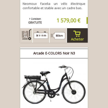
Neomouv Facelia un vélo électrique
confortable et stable avec un cadre bas.
> Livraison
1 579,00 €
GRATUITE
23
80km
36 V - 9 Ah
Acheter
Arcade E-COLORS Noir N3