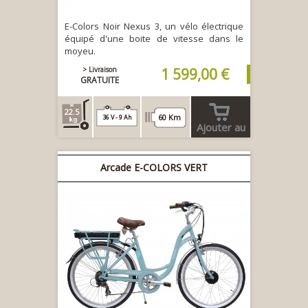
E-Colors Noir Nexus 3, un vélo électrique
équipé d'une boite de vitesse dans le
moyeu.
> Livraison
1 599,00 €
GRATUITE
22.5
60 Km
36 V - 9 Ah
Ajouter au
panier
Arcade E-COLORS VERT