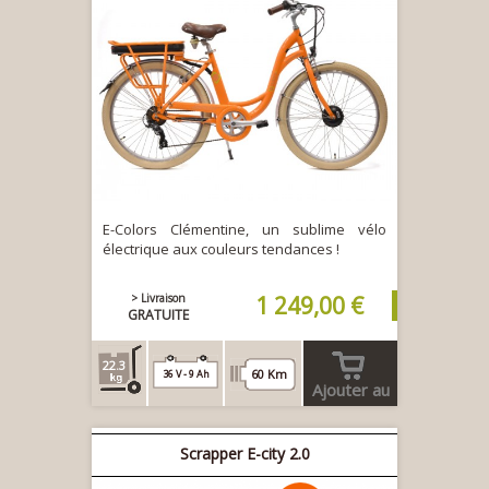
E-Colors Clémentine, un sublime vélo
électrique aux couleurs tendances !
> Livraison
1 249,00 €
GRATUITE
22.3
60 Km
36 V - 9 Ah
Ajouter au
panier
Scrapper E-city 2.0