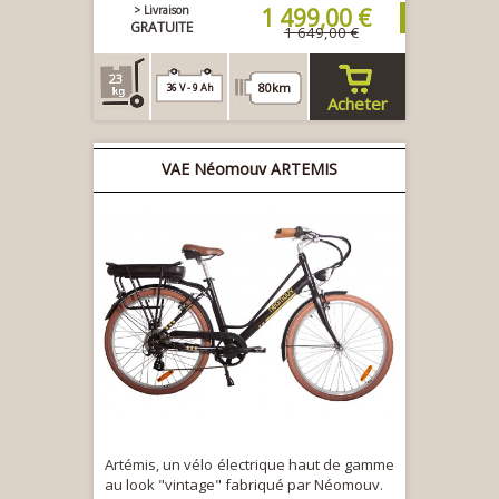
> Livraison
1 499,00 €
GRATUITE
1 649,00 €
23
80km
36 V - 9 Ah
Acheter
VAE Néomouv ARTEMIS
Artémis, un vélo électrique haut de gamme
au look "vintage" fabriqué par Néomouv.