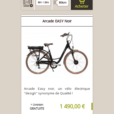
24
80km
36V - 13Ah
Acheter
Arcade EASY Noir
Arcade Easy noir, un vélo électrique
"design" synonyme de Qualité !
> Livraison
1 490,00 €
GRATUITE