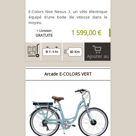
E-Colors Noir Nexus 3, un vélo électrique
équipé d'une boite de vitesse dans le
moyeu.
> Livraison
1 599,00 €
GRATUITE
22.5
60 Km
36 V - 9 Ah
Ajouter au
panier
Arcade E-COLORS VERT