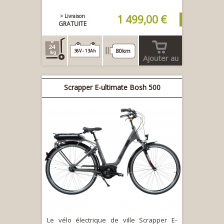
> Livraison
1 499,00 €
GRATUITE
24
80km
36V - 13Ah
Ajouter au
panier
Scrapper E-ultimate Bosh 500
Le vélo électrique de ville Scrapper E-