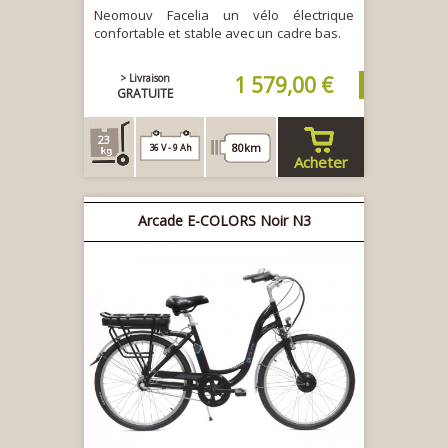
Neomouv Facelia un vélo électrique
confortable et stable avec un cadre bas.
> Livraison
1 579,00 €
GRATUITE
23
80km
36 V - 9 Ah
Acheter
Arcade E-COLORS Noir N3