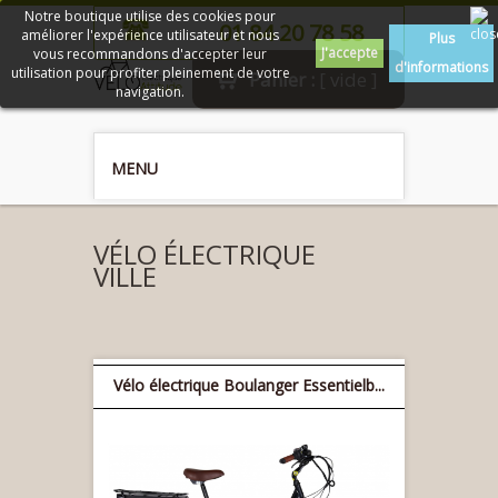
Notre boutique utilise des cookies pour
01 84 20 78 58
améliorer l'expérience utilisateur et nous
Plus
J'accepte
vous recommandons d'accepter leur
d'informations
utilisation pour profiter pleinement de votre
Panier :
[ vide ]
navigation.
MENU
VÉLO ÉLECTRIQUE
VILLE
Vélo électrique Boulanger Essentielb...