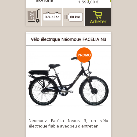
GRATUITE
1 599,00 €
24
80 km
36 V - 13 Ah
Acheter
Vélo électrique Néomouv FACELIA N3
Neomouv Facélia Nexus 3, un vélo
électrique fiable avec peu d'entretien