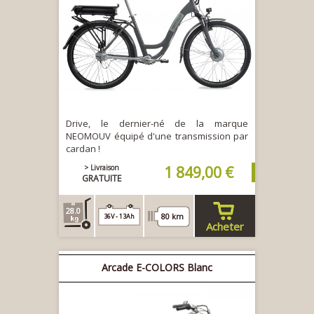
Drive, le dernier-né de la marque
NEOMOUV équipé d'une transmission par
cardan !
> Livraison
1 849,00 €
GRATUITE
28.0
80 km
36V - 13Ah
Acheter
Arcade E-COLORS Blanc