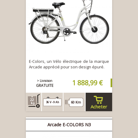
E-Colors, un Vélo électrique de la marque
Arcade apprécié pour son design épuré.
> Livraison
1 888,99 €
GRATUITE
22
60 Km
36 V - 9 Ah
Acheter
Arcade E-COLORS N3