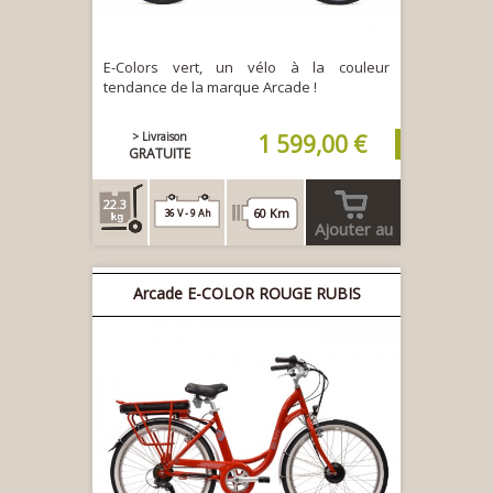
E-Colors vert, un vélo à la couleur
tendance de la marque Arcade !
> Livraison
1 599,00 €
GRATUITE
22.3
60 Km
36 V - 9 Ah
Ajouter au
panier
Arcade E-COLOR ROUGE RUBIS