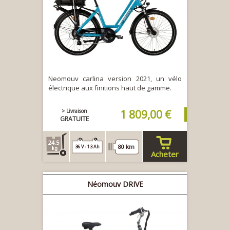
Neomouv carlina version 2021, un vélo
électrique aux finitions haut de gamme.
> Livraison
1 809,00 €
GRATUITE
24.5
80 km
36 V - 13 Ah
Acheter
Néomouv DRIVE