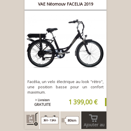
VAE Néomouv FACELIA 2019
Facélia, un velo électrique au look "rétro",
une position basse pour un confort
maximum.
> Livraison
1 399,00 €
GRATUITE
24
80km
36V - 13Ah
Ajouter au
panier