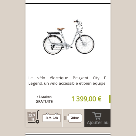
Le vélo électrique Peugeot City E-
Legend, un vélo accessible et bien équipé.
> Livraison
1 399,00 €
GRATUITE
22.7
70km
36 V - 9Ah
Ajouter au
panier