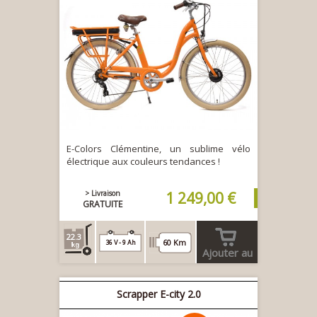
E-Colors Clémentine, un sublime vélo
électrique aux couleurs tendances !
> Livraison
1 249,00 €
GRATUITE
22.3
60 Km
36 V - 9 Ah
Ajouter au
panier
Scrapper E-city 2.0