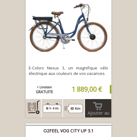
E-Colors Nexus 3, un magnifique vélo
électrique aux couleurs de vos vacances.
> Livraison
1 889,00 €
GRATUITE
22
60 Km
36 V - 9 Ah
Ajouter au
panier
O2FEEL VOG CITY UP 3.1