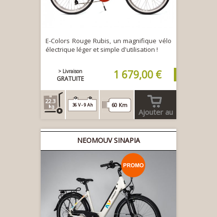
E-Colors Rouge Rubis, un magnifique vélo
électrique léger et simple d'utilisation !
> Livraison
1 679,00 €
GRATUITE
22.3
60 Km
36 V - 9 Ah
Ajouter au
panier
NEOMOUV SINAPIA