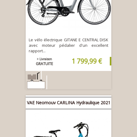
Le vélo électrique GITANE E CENTRAL DISK
avec moteur pédalier d'un excellent
rapport...
> Livraison
1 799,99 €
GRATUITE
36V | 11Ah
VAE Neomouv CARLINA Hydraulique 2021
80 km
Ajouter au
panier