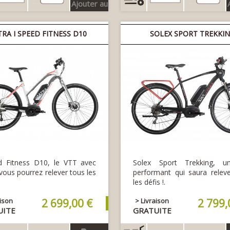
Ajouter au
panier
RA I SPEED FITNESS D10
SOLEX SPORT TREKKI
d Fitness D10, le VTT avec
Solex Sport Trekking, 
 vous pourrez relever tous les
performant qui saura relev
les défis !.
aison
2 699,00 €
> Livraison
2 799,
UITE
GRATUITE