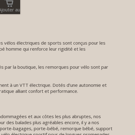
Ajouter au
panier
es vélos électriques de sports sont conçus pour les
é homme qui renforce leur rigidité et les
s par la boutique, les remorques pour vélo sont par
ement à un VTT électrique. Dotés d’une autonomie et
atique alliant confort et performance.
 endommagées et aux côtes les plus abruptes, nos
our des balades plus agréables encore, il y a nos
e, porte-bagages, porte-bébé, remorque bébé, support
n vélo électrique sportif pour de longues promenades