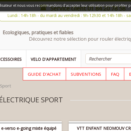
ilisateur et nous vous recommandons d'accepter leur utilisation pour profiter p
Service client
01 84 20 78 58
Lundi : 14h-18h - du mardi au vendredi : 9h-12h30 et 14h-18h - s
Ecologiques, pratiques et fiables
Découvrez notre sélection pour rouler électriq
CESSOIRES
VELO D'APPARTEMENT
GUIDE D'ACHAT
SUBVENTIONS
FAQ
Sport
 ÉLECTRIQUE SPORT
e-verso e-going mixte équipé
VTT ENFANT NEOMOUV C