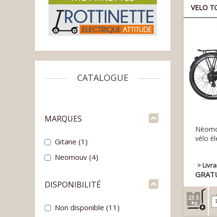
VELO T
CATALOGUE
MARQUES
Néomo
vélo él
Gitane
(1)
Neomouv
(4)
> Livr
GRAT
DISPONIBILITÉ
23.5
Non disponible
(11)