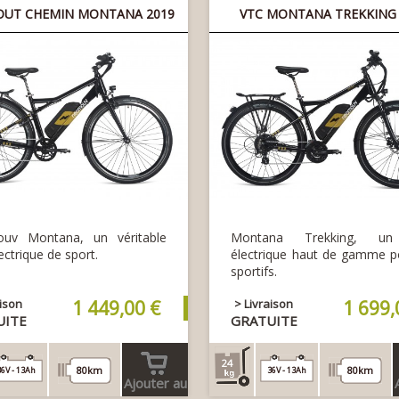
OUT CHEMIN MONTANA 2019
VTC MONTANA TREKKING 
uv Montana, un véritable
Montana Trekking, un
ectrique de sport.
électrique haut de gamme p
sportifs.
aison
1 449,00 €
> Livraison
1 699,
UITE
GRATUITE
24
80km
80km
36V - 13Ah
36V - 13Ah
Ajouter au