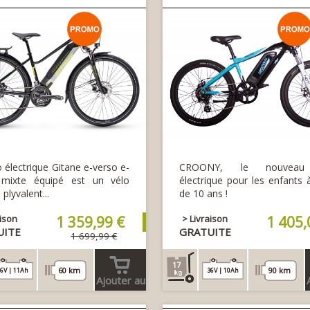
o électrique Gitane e-verso e-
CROONY, le nouvea
 mixte équipé est un vélo
électrique pour les enfants à
 plyvalent...
de 10 ans !
aison
1 359,99 €
> Livraison
1 405,
UITE
GRATUITE
1 699,99 €
17
60 km
90 km
6V | 11Ah
36V | 10Ah
Ajouter au
panier