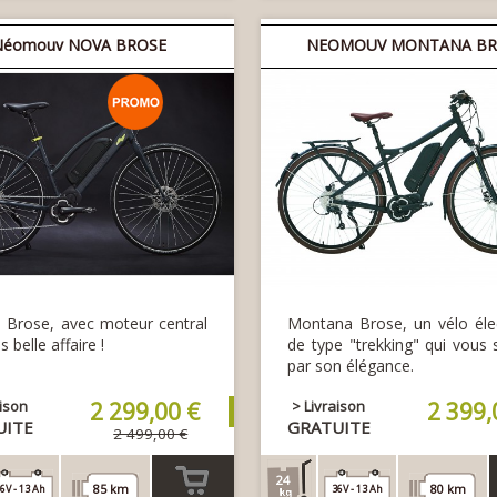
panier
Néomouv NOVA BROSE
NEOMOUV MONTANA BR
Brose, avec moteur central
Montana Brose, un vélo éle
s belle affaire !
de type "trekking" qui vous 
par son élégance.
aison
2 299,00 €
> Livraison
2 399,
UITE
GRATUITE
2 499,00 €
24
85 km
80 km
6V - 13 Ah
36V - 13 Ah