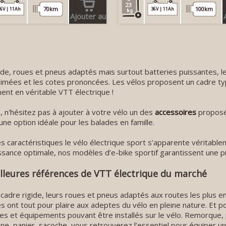
23
70km
100km
6V | 11Ah
36V | 11Ah
Ajouter au
panier
ide, roues et pneus adaptés mais surtout batteries puissantes, l
imées et les cotes prononcées. Les vélos proposent un cadre typ
ent en véritable VTT électrique !
, n'hésitez pas à ajouter à votre vélo un des
accessoires
proposé
ne option idéale pour les balades en famille.
s caractéristiques le vélo électrique sport s’apparente véritabl
ssance optimale, nos modèles d’e-bike sportif garantissent une pr
lleures références de VTT électrique du marché
 cadre rigide, leurs roues et pneus adaptés aux routes les plus
s ont tout pour plaire aux adeptes du vélo en pleine nature. Et p
es et équipements pouvant être installés sur le vélo. Remorqu
e, panier, sacoche, vous retrouverez l’essentiel pour équiper u