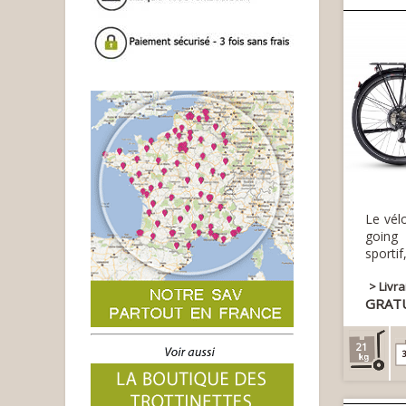
Le vél
going
sportif,
> Livr
GRAT
21
3