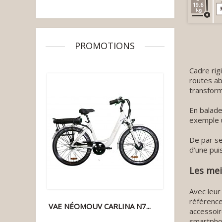
19.6
3
PROMOTIONS
Cadre rig
routes ab
transform
En balade
exemple u
De par se
d’une pui
Les mei
Avec leur
référence
VAE NÉOMOUV CARLINA N7...
accessoir
smartphon