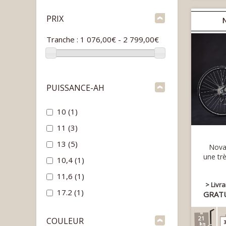
PRIX
Tranche :
1 076,00€ - 2 799,00€
PUISSANCE-AH
10
(1)
11
(3)
13
(5)
Nova 
une trè
10,4
(1)
11,6
(1)
> Livr
17.2
(1)
GRAT
21
COULEUR
3