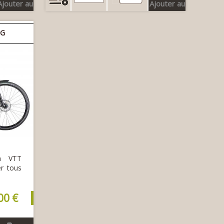
Ajouter au
Ajouter au
panier
panier
NG
un VTT
er tous
00 €