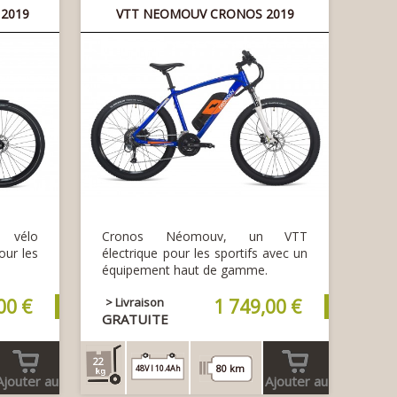
2019
VTT NEOMOUV CRONOS 2019
 vélo
Cronos Néomouv, un VTT
our les
électrique pour les sportifs avec un
équipement haut de gamme.
00 €
> Livraison
1 749,00 €
GRATUITE
22
80 km
48V I 10.4Ah
Ajouter au
Ajouter au