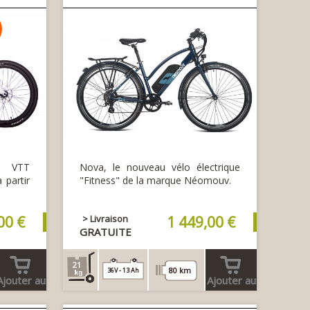
u VTT
Nova, le nouveau vélo électrique
 partir
"Fitness" de la marque Néomouv.
00 €
> Livraison
1 449,00 €
GRATUITE
21
80 km
36V - 13 Ah
Ajouter au
Ajouter au
panier
panier