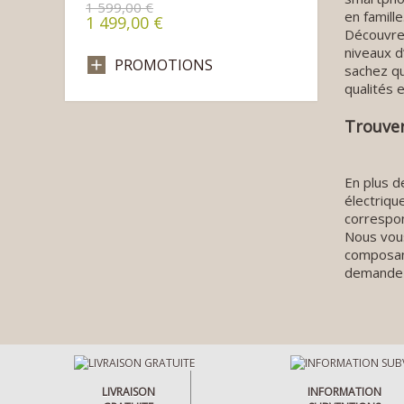
1 599,00 €
en famille
1 499,00 €
Découvrez
niveaux d
PROMOTIONS
sachez qu
qualités 
Trouver
En plus d
électriqu
correspon
Nous vous
composant
demandez-
LIVRAISON
INFORMATION