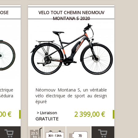
panier
panier
OSE
VELO TOUT CHEMIN NEOMOUV
MONTANA S 2020
ctrique
Néomouv Montana S, un véritable
séduira
vélo électrique de sport au design
épuré
00 €
> Livraison
2 399,00 €
GRATUITE
23.5
70
36V - 13Ah