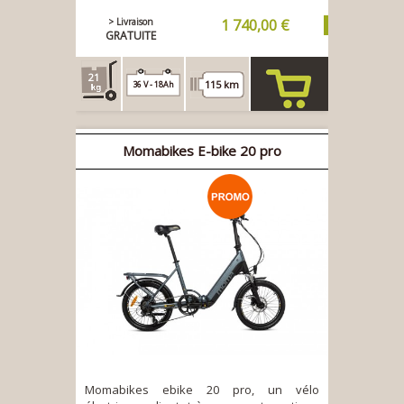
> Livraison
1 740,00 €
GRATUITE
21
115 km
36 V - 18Ah
Acheter
Momabikes E-bike 20 pro
Momabikes ebike 20 pro, un vélo